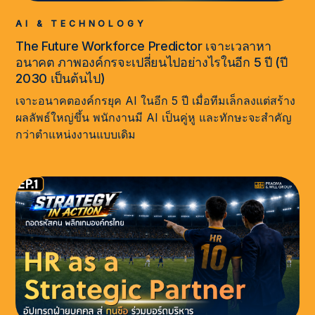
AI & TECHNOLOGY
The Future Workforce Predictor เจาะเวลาหา
อนาคต ภาพองค์กรจะเปลี่ยนไปอย่างไรในอีก 5 ปี (ปี
2030 เป็นต้นไป)
เจาะอนาคตองค์กรยุค AI ในอีก 5 ปี เมื่อทีมเล็กลงแต่สร้าง
ผลลัพธ์ใหญ่ขึ้น พนักงานมี AI เป็นคู่หู และทักษะจะสำคัญ
กว่าตำแหน่งงานแบบเดิม