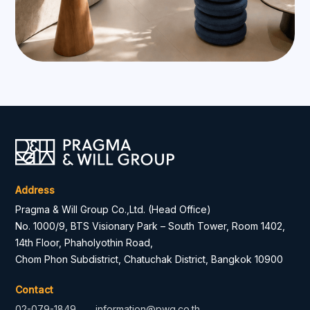
Address
Pragma & Will Group Co.,Ltd. (Head Office)
No. 1000/9, BTS Visionary Park – South Tower, Room 1402,
14th Floor, Phaholyothin Road,
Chom Phon Subdistrict, Chatuchak District, Bangkok 10900
Contact
02-079-1849
information@pwg.co.th