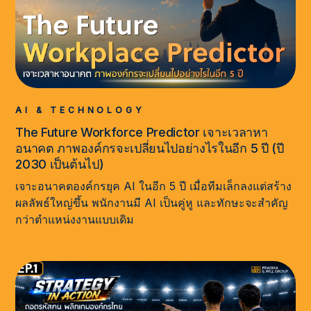
AI & TECHNOLOGY
The Future Workforce Predictor เจาะเวลาหา
อนาคต ภาพองค์กรจะเปลี่ยนไปอย่างไรในอีก 5 ปี (ปี
2030 เป็นต้นไป)
เจาะอนาคตองค์กรยุค AI ในอีก 5 ปี เมื่อทีมเล็กลงแต่สร้าง
ผลลัพธ์ใหญ่ขึ้น พนักงานมี AI เป็นคู่หู และทักษะจะสำคัญ
กว่าตำแหน่งงานแบบเดิม