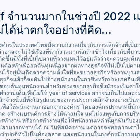
ff จำนวนมากในช่วงปี 2022 
ม่ได้น่าตกใจอย่างที่คิด…
์กรในประเทศไทยมีความกังวลเกี่ยวกับการเลิกจ้างที่เป็น
ล้วอาจจะไม่ใช่เรื่องที่น่ากังวลมากนักถ้าเข้าใจเกี่ยวกับที่ม
ิดขึ้นมีทั้งที่เป็นไปตามที่วางแผนไว้อยู่แล้วว่าจะควบคุมต้นทุ
นต้องทำเพื่อลดต้นทุนเนื่องจากผลทางธุรกิจที่ไม่เป็นไปตา
ผนไว้อยู่นั้นเกิดจากความตั้งใจที่จะขยายธุรกิจหรืองานบางส
ธุรกิจแล้วก็จะหันไปจ้างพนักงานในอาชีพหรือประเภทอื่นเพื
ดชอบต้นทุนพนักงานสำหรับช่วงขยายธุรกิจซึ่งมักจะเป็นค่าใช้จ
อทำงานเดิมเพื่อไม่ให้ year of services ยาวจนเกินไปและจะ
ลิกจ้างนั้นมีทั้งในรูปแบบของการประกาศเลิกจ้างอย่างเป็น
พื่อให้พนักงานลาออกจากองค์กร โดยองค์กรประเภทนี้มักจะ
าด สร้างแบรนด์การจ้างให้น่าสนใจ แต่ไม่ลงทุนกับการบร
ทำงาน หรือการทำงานเพื่อให้พนักงานเหล่านี้ผูกพันกับอ
สามารถทราบได้ ณ วันที่สมัครงาน แต่อาจจะพอคาดเดาได้
ูงกว่าปกติทั่วไปในท้องตลาด และพนักงานในองค์กรมีการหมุ