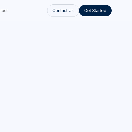
tact
Contact Us
Get Started