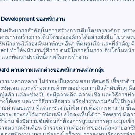
al Development ของพนักงาน
เป็นทรัพยากรสำคัญในการสร้างการเติบโตขององค์กร เพรา
ามารถสร้างการเติบโตขององค์กรได้อย่างยั่งยืน ไม่ว่าจะเ
ห้พนักงานได้ลองค้นหาทักษะอื่นๆ ที่ตนสนใจ และที่สำคัญ 
nt ทำให้พนักงานรู้สึกว่า ตนมีโอกาสในการเติบโตในหน้า
ดี และพัฒนาประสิทธิภาพในการทำงาน
Reward ตามความแตกต่างของพนักงานแต่ละกลุ่ม
ามหลากหลาย ไม่ว่าจะเป็นความชอบ ทัศนคติ เชื้อชาติ ฯลฯ ซ
ย่างชัดเจน และสร้างความท้าทายอย่างมากเป็นลำดับต้นๆ คื
ญ่แล้ว แต่ละช่วงวัย จะมีความคิด ความเชื่อ และวิธีการทำ
ให้เจอ และหาวิธีการสื่อสาร หรือทำงานร่วมกันให้มีประสิ
ยค่าตอบแทน ที่แต่ละช่วงวัยก็มีความต้องการต่างกัน ขึ้นอย
พาะเจาะจงได้มากน้อยเพียงใดจะเห็นได้ว่า Reward มีค
ำงาน ซึ่งมีความซับซ้อนถ้าต้องการบูรณาการทุกแง่มุมเข้าด
รวจตลาดเงินเดือน สำรวจความต้องการของแต่ละสายอาชี
ของพนักงาน ฯลฯ แต่อย่างไรก็ตาม การลงทุนเรื่องการจ่