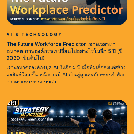
AI & TECHNOLOGY
The Future Workforce Predictor เจาะเวลาหา
อนาคต ภาพองค์กรจะเปลี่ยนไปอย่างไรในอีก 5 ปี (ปี
2030 เป็นต้นไป)
เจาะอนาคตองค์กรยุค AI ในอีก 5 ปี เมื่อทีมเล็กลงแต่สร้าง
ผลลัพธ์ใหญ่ขึ้น พนักงานมี AI เป็นคู่หู และทักษะจะสำคัญ
กว่าตำแหน่งงานแบบเดิม