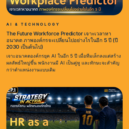
AI & TECHNOLOGY
The Future Workforce Predictor เจาะเวลาหา
อนาคต ภาพองค์กรจะเปลี่ยนไปอย่างไรในอีก 5 ปี (ปี
2030 เป็นต้นไป)
เจาะอนาคตองค์กรยุค AI ในอีก 5 ปี เมื่อทีมเล็กลงแต่สร้าง
ผลลัพธ์ใหญ่ขึ้น พนักงานมี AI เป็นคู่หู และทักษะจะสำคัญ
กว่าตำแหน่งงานแบบเดิม