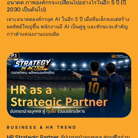
อนาคต ภาพองค์กรจะเปลี่ยนไปอย่างไรในอีก 5 ปี (ปี
2030 เป็นต้นไป)
เจาะอนาคตองค์กรยุค AI ในอีก 5 ปี เมื่อทีมเล็กลงแต่สร้าง
ผลลัพธ์ใหญ่ขึ้น พนักงานมี AI เป็นคู่หู และทักษะจะสำคัญ
กว่าตำแหน่งงานแบบเดิม
BUSINESS & HR TREND
HR Strategic Partner อัปเกรดฝ่ายบุคคล สู่กุนซือร่วม