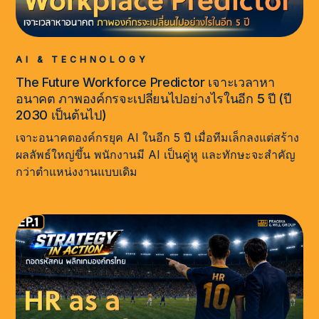
AI & TECHNOLOGY
The Future Workforce Predictor เจาะเวลาหา
อนาคต ภาพองค์กรจะเปลี่ยนไปอย่างไรในอีก 5 ปี (ปี
2030 เป็นต้นไป)
เจาะอนาคตองค์กรยุค AI ในอีก 5 ปี เมื่อทีมเล็กลงแต่สร้าง
ผลลัพธ์ใหญ่ขึ้น พนักงานมี AI เป็นคู่หู และทักษะจะสำคัญ
กว่าตำแหน่งงานแบบเดิม