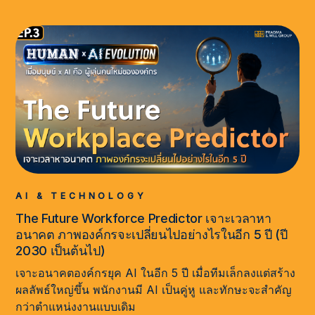
AI & TECHNOLOGY
The Future Workforce Predictor เจาะเวลาหา
อนาคต ภาพองค์กรจะเปลี่ยนไปอย่างไรในอีก 5 ปี (ปี
2030 เป็นต้นไป)
เจาะอนาคตองค์กรยุค AI ในอีก 5 ปี เมื่อทีมเล็กลงแต่สร้าง
ผลลัพธ์ใหญ่ขึ้น พนักงานมี AI เป็นคู่หู และทักษะจะสำคัญ
กว่าตำแหน่งงานแบบเดิม