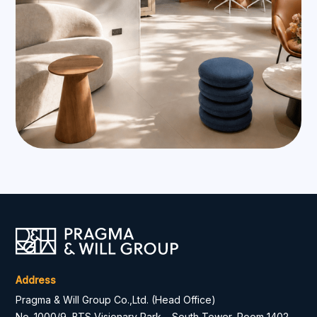
Address
Pragma & Will Group Co.,Ltd. (Head Office)
No. 1000/9, BTS Visionary Park – South Tower, Room 1402,