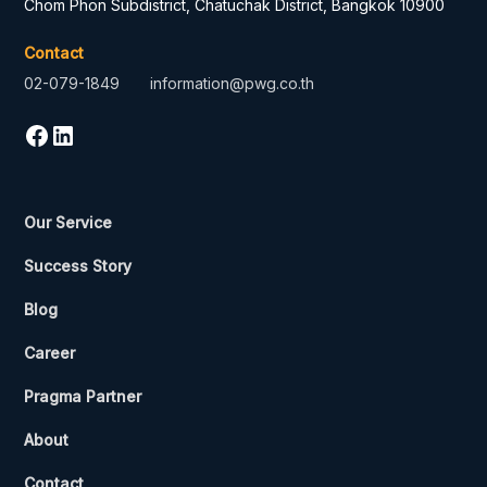
Chom Phon Subdistrict, Chatuchak District, Bangkok 10900
Contact
02-079-1849
information@pwg.co.th
Our Service
Success Story
Blog
Career
Pragma Partner
About
Contact