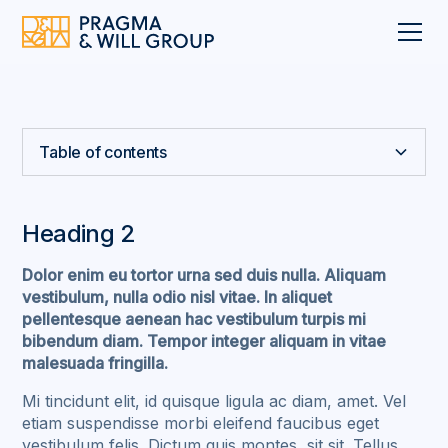
Table of contents
Heading 2
Heading 2
Heading 3
Dolor enim eu tortor urna sed duis nulla. Aliquam
vestibulum, nulla odio nisl vitae. In aliquet
Heading 4
pellentesque aenean hac vestibulum turpis mi
bibendum diam. Tempor integer aliquam in vitae
Heading 5
malesuada fringilla.
Mi tincidunt elit, id quisque ligula ac diam, amet. Vel
Heading 6
etiam suspendisse morbi eleifend faucibus eget
vestibulum felis. Dictum quis montes, sit sit. Tellus