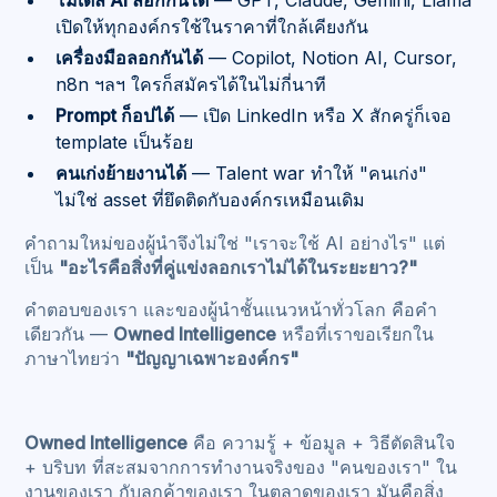
โมเดล AI ลอกกันได้
— GPT, Claude, Gemini, Llama
เปิดให้ทุกองค์กรใช้ในราคาที่ใกล้เคียงกัน
เครื่องมือลอกกันได้
— Copilot, Notion AI, Cursor,
n8n ฯลฯ ใครก็สมัครได้ในไม่กี่นาที
Prompt ก็อปได้
— เปิด LinkedIn หรือ X สักครู่ก็เจอ
template เป็นร้อย
คนเก่งย้ายงานได้
— Talent war ทำให้ "คนเก่ง"
ไม่ใช่ asset ที่ยึดติดกับองค์กรเหมือนเดิม
คำถามใหม่ของผู้นำจึงไม่ใช่ "เราจะใช้ AI อย่างไร" แต่
เป็น
"อะไรคือสิ่งที่คู่แข่งลอกเราไม่ได้ในระยะยาว?"
คำตอบของเรา และของผู้นำชั้นแนวหน้าทั่วโลก คือคำ
เดียวกัน —
Owned Intelligence
หรือที่เราขอเรียกใน
ภาษาไทยว่า
"ปัญญาเฉพาะองค์กร"
Owned Intelligence
คือ ความรู้ + ข้อมูล + วิธีตัดสินใจ
+ บริบท ที่สะสมจากการทำงานจริงของ "คนของเรา" ใน
งานของเรา กับลูกค้าของเรา ในตลาดของเรา มันคือสิ่ง