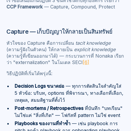
เราขอเสนอแกนปฏิบัติ 3 ขั้นที่ใช้ได้กับทุกองค์กร เรียกว่า
CCP Framework
— Capture, Compound, Protect
Capture — เก็บปัญญาให้กลายเป็นสินทรัพย์
หัวใจของ Capture คือการเปลี่ยน
tacit knowledge
(ความรู้ฝังในตัวคน) ให้กลายเป็น
explicit knowledge
(ความรู้ที่เขียนออกมาได้) — กระบวนการที่ Nonaka เรียก
ว่า "externalization" ในโมเดล SECI
[6]
วิธีปฏิบัติที่เริ่มได้พรุ่งนี้:
Decision Logs ขนาดย่อ
— ทุกการตัดสินใจสำคัญใส่
5 หัวข้อ: บริบท, options ที่พิจารณา, ทางเลือกที่เลือก,
เหตุผล, สมมติฐานที่ตั้งไว้
Post-mortems / Retrospectives
ที่บันทึก "บทเรียน"
ไม่ใช่แค่ "สิ่งที่เกิด" — โฟกัสที่ pattern ไม่ใช่ event
Playbooks ของงานที่ทำซ้ำ
— เช่น playbook การ
pitch ลูกค้า playbook การ onboarding playbook